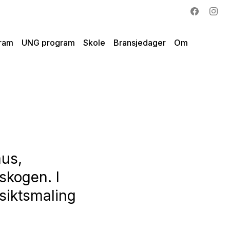
ram
UNG program
Skole
Bransjedager
Om
mus,
skogen. I
nsiktsmaling