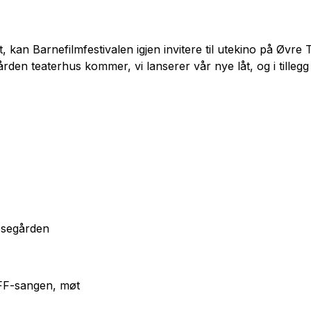
 Barnefilmfestivalen igjen invitere til utekino på Øvre Torv
rden teaterhus kommer, vi lanserer vår nye låt, og i till
osegården
BFF-sangen, møt