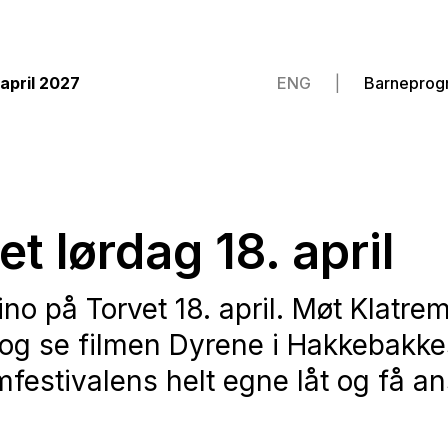
 april 2027
ENG
Barneprog
t lørdag 18. april
ino på Torvet 18. april. Møt Klatre
og se filmen Dyrene i Hakkebakke
mfestivalens helt egne låt og få a