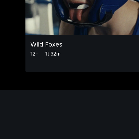
Wild Foxes
12+
1t 32m