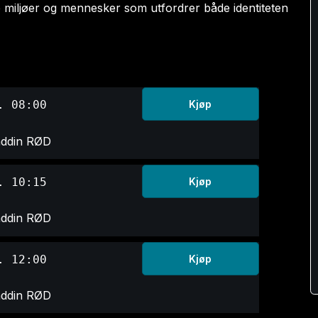
 miljøer og mennesker som utfordrer både identiteten
. 08:00
Kjøp
addin RØD
. 10:15
Kjøp
addin RØD
. 12:00
Kjøp
addin RØD